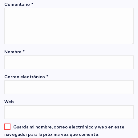
Comentario
*
ó
n
d
e
Nombre
*
e
Correo electrónico
*
n
t
Web
r
a
Guarda mi nombre, correo electrónico y web en este
navegador para la próxima vez que comente.