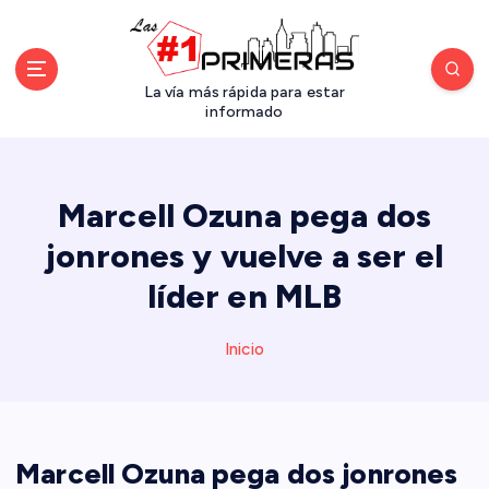
S
a
l
t
La vía más rápida para estar
a
informado
r
a
l
Marcell Ozuna pega dos
c
o
jonrones y vuelve a ser el
n
líder en MLB
t
e
n
Inicio
i
d
o
Marcell Ozuna pega dos jonrones