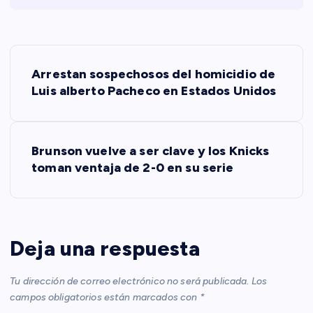
N
Arrestan sospechosos del homicidio de
a
Luis alberto Pacheco en Estados Unidos
v
Brunson vuelve a ser clave y los Knicks
e
toman ventaja de 2-0 en su serie
g
a
Deja una respuesta
c
Tu dirección de correo electrónico no será publicada.
Los
i
campos obligatorios están marcados con
*