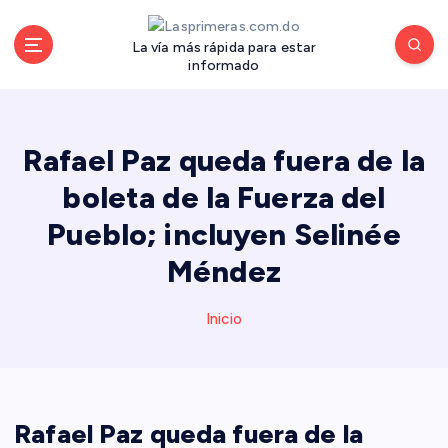
S
a
La vía más rápida para estar
l
informado
t
a
r
a
Rafael Paz queda fuera de la
l
boleta de la Fuerza del
c
o
Pueblo; incluyen Selinée
n
Méndez
t
e
n
Inicio
i
d
o
Rafael Paz queda fuera de la