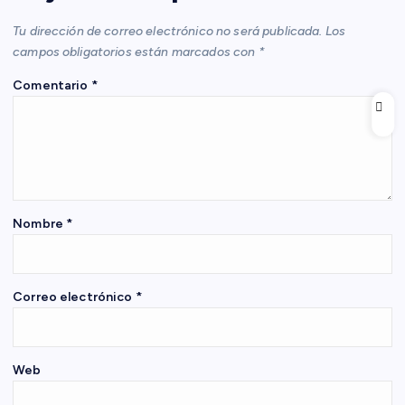
c
Tu dirección de correo electrónico no será publicada.
Los
i
campos obligatorios están marcados con
*
Comentario
*
ó
n
d
e
Nombre
*
e
Correo electrónico
*
n
t
Web