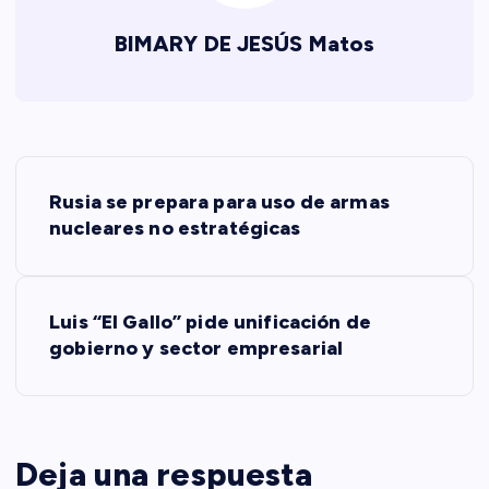
BIMARY DE JESÚS Matos
N
Rusia se prepara para uso de armas
a
nucleares no estratégicas
v
Luis “El Gallo” pide unificación de
e
gobierno y sector empresarial
g
a
Deja una respuesta