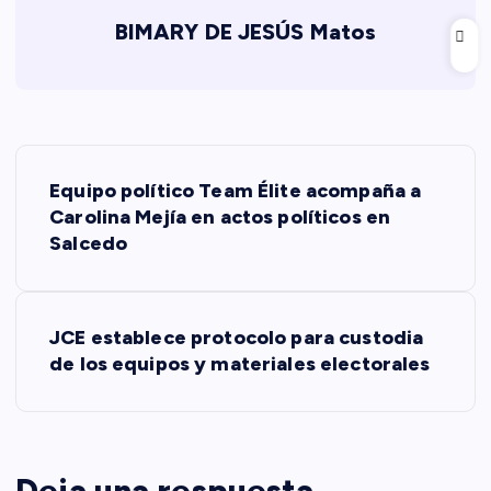
BIMARY DE JESÚS Matos
N
Equipo político Team Élite acompaña a
a
Carolina Mejía en actos políticos en
Salcedo
v
e
JCE establece protocolo para custodia
de los equipos y materiales electorales
g
a
Deja una respuesta