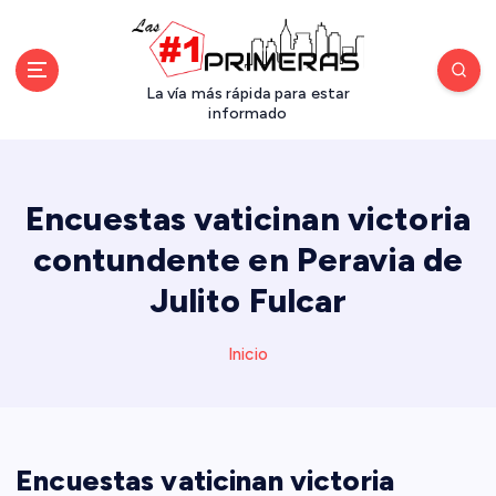
S
a
l
t
La vía más rápida para estar
a
informado
r
a
l
Encuestas vaticinan victoria
c
o
contundente en Peravia de
n
Julito Fulcar
t
e
n
Inicio
i
d
o
Encuestas vaticinan victoria