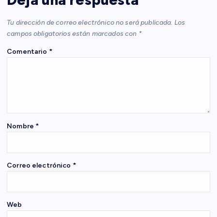
c
i
Tu dirección de correo electrónico no será publicada.
Los
campos obligatorios están marcados con
*
ó
Comentario
*
n
d
e
Nombre
*
e
n
Correo electrónico
*
t
Web
r