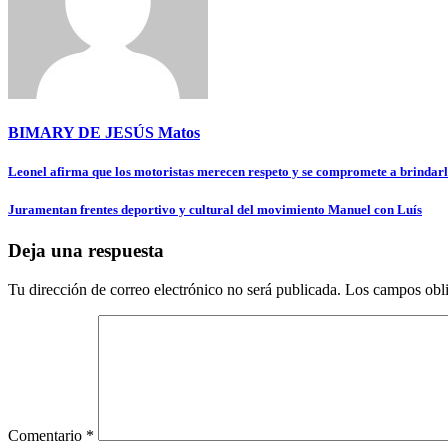
BIMARY DE JESÚS Matos
Navegación
Leonel afirma que los motoristas merecen respeto y se compromete a brindarle
de
Juramentan frentes deportivo y cultural del movimiento Manuel con Luís
entradas
Deja una respuesta
Tu dirección de correo electrónico no será publicada.
Los campos obli
Comentario
*