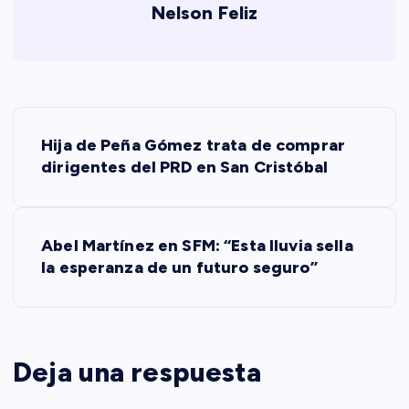
Nelson Feliz
N
Hija de Peña Gómez trata de comprar
a
dirigentes del PRD en San Cristóbal
v
Abel Martínez en SFM: “Esta lluvia sella
e
la esperanza de un futuro seguro”
g
a
Deja una respuesta
c