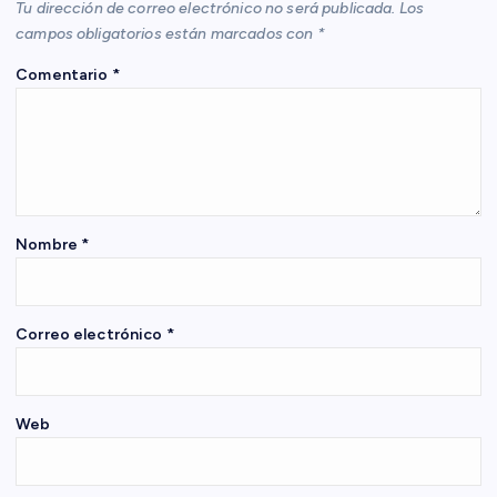
Tu dirección de correo electrónico no será publicada.
Los
i
campos obligatorios están marcados con
*
Comentario
*
ó
n
d
e
Nombre
*
e
Correo electrónico
*
n
t
Web
r