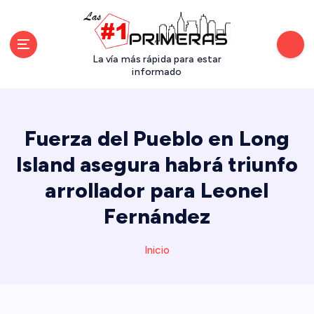
S
a
l
t
La vía más rápida para estar
a
informado
r
a
l
Fuerza del Pueblo en Long
c
o
Island asegura habrá triunfo
n
arrollador para Leonel
t
e
Fernández
n
i
d
Inicio
o