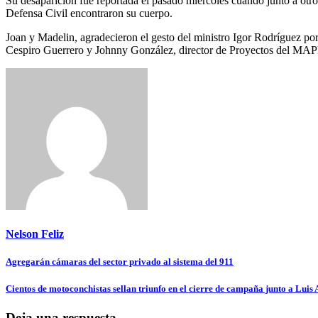
Su desaparición fue reportada el pasado miércoles cuando junto a ot
Defensa Civil encontraron su cuerpo.
Joan y Madelin, agradecieron el gesto del ministro Igor Rodríguez por
Cespiro Guerrero y Johnny González, director de Proyectos del MA
Nelson Feliz
Navegación
Agregarán cámaras del sector privado al sistema del 911
de
Cientos de motoconchistas sellan triunfo en el cierre de campaña junto a Luis
entradas
Deja una respuesta