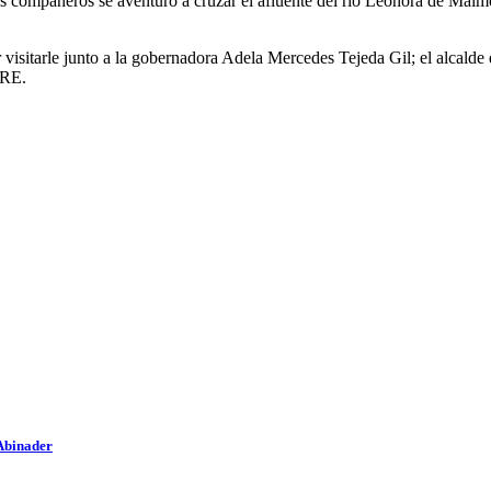
ros compañeros se aventuró a cruzar el afluente del río Leonora de Ma
 visitarle junto a la gobernadora Adela Mercedes Tejeda Gil; el alcalde
PRE.
 Abinader