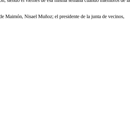
imón, siendo el viernes de esa misma semana cuando miembros de la
 de Maimón, Nisael Muñoz; el presidente de la junta de vecinos,