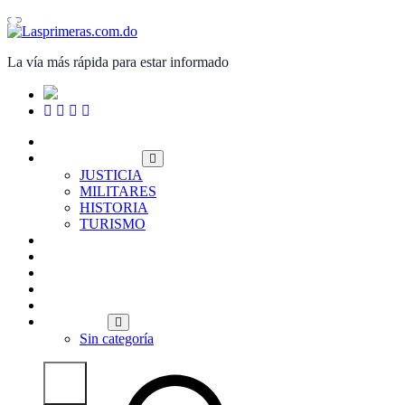
Saltar
al
contenido
La vía más rápida para estar informado
PORTADA
NACIONALES
JUSTICIA
MILITARES
HISTORIA
TURISMO
INTERNACIONALES
POLITICA
ECONOMÍA
DEPORTES
ENTRETENIMIENTO
OPINIÓN
Sin categoría