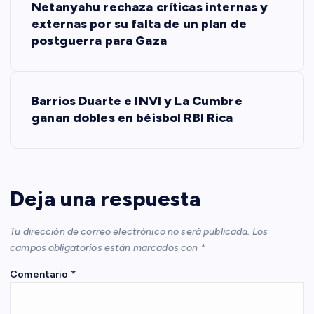
Netanyahu rechaza críticas internas y
a
externas por su falta de un plan de
postguerra para Gaza
v
e
Barrios Duarte e INVI y La Cumbre
ganan dobles en béisbol RBI Rica
g
a
c
Deja una respuesta
i
Tu dirección de correo electrónico no será publicada.
Los
campos obligatorios están marcados con
*
ó
Comentario
*
n