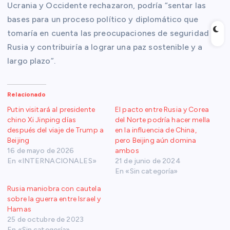
Ucrania y Occidente rechazaron, podría “sentar las
bases para un proceso político y diplomático que
tomaría en cuenta las preocupaciones de seguridad de
Rusia y contribuiría a lograr una paz sostenible y a
largo plazo”.
Relacionado
Putin visitará al presidente
El pacto entre Rusia y Corea
chino Xi Jinping días
del Norte podría hacer mella
después del viaje de Trump a
en la influencia de China,
Beijing
pero Beijing aún domina
16 de mayo de 2026
ambos
En «INTERNACIONALES»
21 de junio de 2024
En «Sin categoría»
Rusia maniobra con cautela
sobre la guerra entre Israel y
Hamas
25 de octubre de 2023
En «Sin categoría»