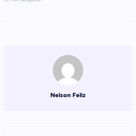
Nelson Feliz
N