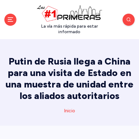
S
a
l
t
La vía más rápida para estar
a
informado
r
a
l
Putin de Rusia llega a China
c
o
para una visita de Estado en
n
una muestra de unidad entre
t
e
los aliados autoritarios
n
i
d
Inicio
o