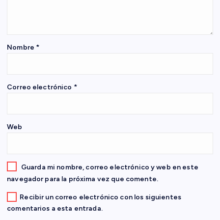
d
e
Nombre
*
e
n
Correo electrónico
*
t
Web
r
a
Guarda mi nombre, correo electrónico y web en este
d
navegador para la próxima vez que comente.
Recibir un correo electrónico con los siguientes
a
comentarios a esta entrada.