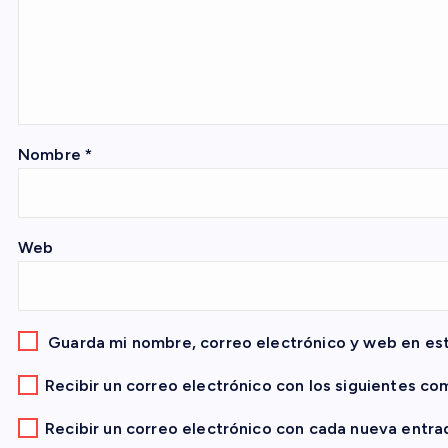
i
ó
n
Nombre
*
d
e
Web
e
n
Guarda mi nombre, correo electrónico y web en es
Recibir un correo electrónico con los siguientes co
t
Recibir un correo electrónico con cada nueva entra