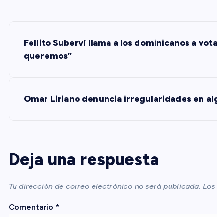
N
Fellito Suberví llama a los dominicanos a vot
a
queremos”
v
Omar Liriano denuncia irregularidades en al
e
g
Deja una respuesta
a
Tu dirección de correo electrónico no será publicada.
Los
c
Comentario
*