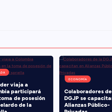
ADA
ECONOMÍA
der viaja a
bia participará
Colaboradores de
 toma de posesión
DGJP se capacita
elardo de la
Alianzas Público-
lla
Privadas