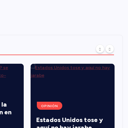
 la
OPINIÓN
n en
Estados Unidos tose y
aquí no hay jarabe