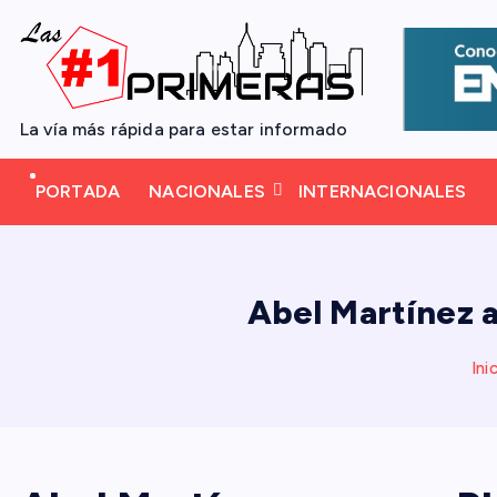
S
a
l
t
La vía más rápida para estar informado
a
r
PORTADA
NACIONALES
INTERNACIONALES
a
l
c
o
Abel Martínez a
n
t
Ini
e
n
i
d
o