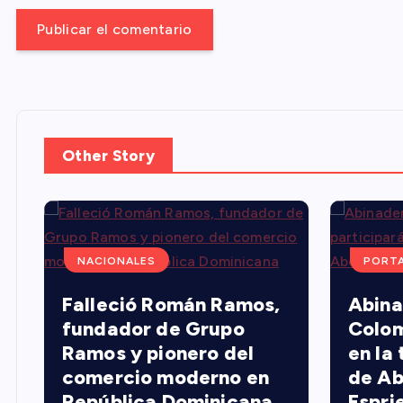
r
a
d
a
Other Story
s
NACIONALES
PORT
Falleció Román Ramos,
Abina
fundador de Grupo
Colom
Ramos y pionero del
en la
comercio moderno en
de Ab
República Dominicana
Esprie