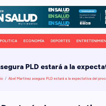
POLITICA
ECONOMÍA
DEPORTES
ENTRETENIMIE
segura PLD estará a la expecta
cio
Abel Martínez asegura PLD estará a la expectativa del pro