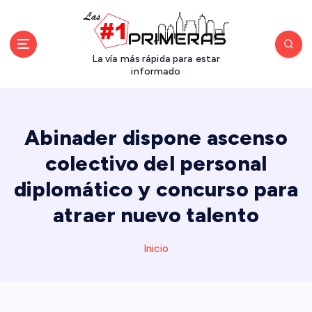
S
a
l
t
La vía más rápida para estar
a
informado
r
a
l
Abinader dispone ascenso
c
o
colectivo del personal
n
diplomático y concurso para
t
e
atraer nuevo talento
n
i
d
Inicio
o