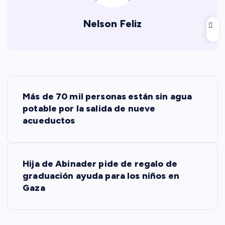
Nelson Feliz
N
Más de 70 mil personas están sin agua
a
potable por la salida de nueve
acueductos
v
e
Hija de Abinader pide de regalo de
graduación ayuda para los niños en
g
Gaza
a