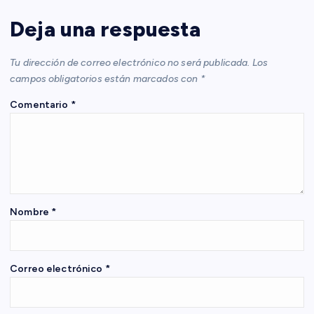
c
Deja una respuesta
i
Tu dirección de correo electrónico no será publicada.
Los
ó
campos obligatorios están marcados con
*
Comentario
*
n
d
e
e
Nombre
*
n
Correo electrónico
*
t