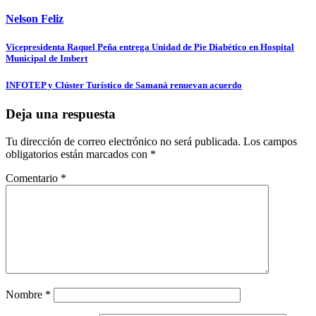
Nelson Feliz
Navegación
Vicepresidenta Raquel Peña entrega Unidad de Pie Diabético en Hospital
Municipal de Imbert
de
entradas
INFOTEP y Clúster Turístico de Samaná renuevan acuerdo
Deja una respuesta
Tu dirección de correo electrónico no será publicada.
Los campos
obligatorios están marcados con
*
Comentario
*
Nombre
*