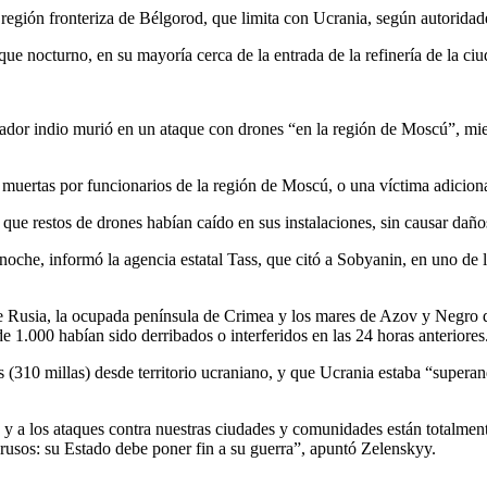
gión fronteriza de Bélgorod, que limita con Ucrania, según autoridade
ue nocturno, en su mayoría cerca de la entrada de la refinería de la ci
dor indio murió en un ataque con drones “en la región de Moscú”, mien
as muertas por funcionarios de la región de Moscú, o una víctima adiciona
restos de drones habían caído en sus instalaciones, sin causar daños 
noche, informó la agencia estatal Tass, que citó a Sobyanin, en uno de 
re Rusia, la ocupada península de Crimea y los mares de Azov y Negro du
1.000 habían sido derribados o interferidos en las 24 horas anteriores
(310 millas) desde territorio ucraniano, y que Ucrania estaba “superan
 y a los ataques contra nuestras ciudades y comunidades están totalment
 rusos: su Estado debe poner fin a su guerra”, apuntó Zelenskyy.