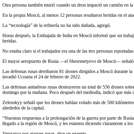
Otra persona también murió cuando un dron impactó un camión en la re
En la propia Moscú, al menos 12 personas resultaron heridas en el ataq
La “tecnología” de la refinería no ha sido dañada, agregó.
Horas después, la Embajada de India en Moscú informó que un trabaja
heridas.
No estaba claro si el trabajador era una de las tres personas reportad
El mayor aeropuerto de Rusia —el Sheremetyevo de Moscú— señaló que 
Las defensas rusas derribaron 81 drones dirigidos a Moscú durante la 
invadió Ucrania el 24 de febrero de 2022.
Las defensas antiaéreas rusas destruyeron un total de 556 drones sob
domingo por la mañana. Poco después del mediodía, indicó que más de 
Zelenskyy señaló que los drones habían volado más de 500 kilómetros 
alrededor de la capital.
“Nuestras respuestas a la prolongación de la guerra por parte de Rusia
llegado a la región de Moscú, y les estamos diciendo claramente a los
Venganza por ataques rusos, dice un experto