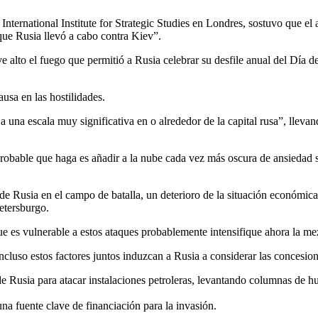
International Institute for Strategic Studies en Londres, sostuvo que el 
que Rusia llevó a cabo contra Kiev”.
 alto el fuego que permitió a Rusia celebrar su desfile anual del Día de
usa en las hostilidades.
a una escala muy significativa en o alrededor de la capital rusa”, llev
obable que haga es añadir a la nube cada vez más oscura de ansiedad s
 Rusia en el campo de batalla, un deterioro de la situación económica e
etersburgo.
e es vulnerable a estos ataques probablemente intensifique ahora la m
ncluso estos factores juntos induzcan a Rusia a considerar las concesio
Rusia para atacar instalaciones petroleras, levantando columnas de hu
na fuente clave de financiación para la invasión.