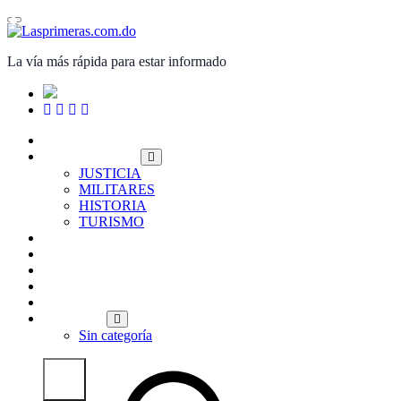
Saltar
al
contenido
La vía más rápida para estar informado
PORTADA
NACIONALES
JUSTICIA
MILITARES
HISTORIA
TURISMO
INTERNACIONALES
POLITICA
ECONOMÍA
DEPORTES
ENTRETENIMIENTO
OPINIÓN
Sin categoría