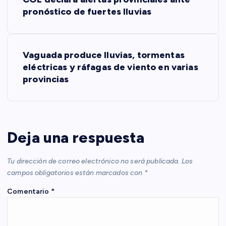
a
pronóstico de fuertes lluvias
v
Vaguada produce lluvias, tormentas
e
eléctricas y ráfagas de viento en varias
provincias
g
a
c
Deja una respuesta
i
Tu dirección de correo electrónico no será publicada.
Los
campos obligatorios están marcados con
*
ó
Comentario
*
n