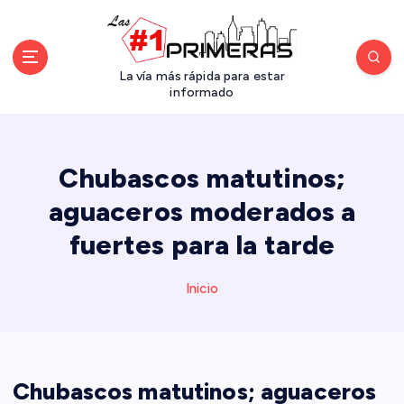
S
a
l
t
La vía más rápida para estar
a
informado
r
a
l
Chubascos matutinos;
c
o
aguaceros moderados a
n
fuertes para la tarde
t
e
n
Inicio
i
d
o
Chubascos matutinos; aguaceros