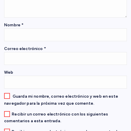
d
e
Nombre
*
e
n
Correo electrónico
*
t
Web
r
a
Guarda mi nombre, correo electrónico y web en este
d
navegador para la próxima vez que comente.
Recibir un correo electrónico con los siguientes
a
comentarios a esta entrada.