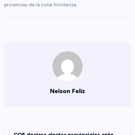
provincias de la zona fronteriza.
Nelson Feliz
N
COE declara alertas provinciales ante