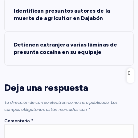
N
Identifican presuntos autores de la
a
muerte de agricultor en Dajabón
v
Detienen extranjera varias láminas de
e
presunta cocaína en su equipaje
g
a
Deja una respuesta
c
Tu dirección de correo electrónico no será publicada.
Los
i
campos obligatorios están marcados con
*
Comentario
*
ó