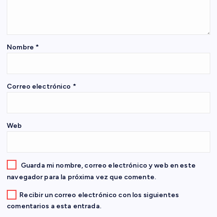
n
d
e
Nombre
*
e
Correo electrónico
*
n
t
Web
r
a
Guarda mi nombre, correo electrónico y web en este
navegador para la próxima vez que comente.
d
Recibir un correo electrónico con los siguientes
comentarios a esta entrada.