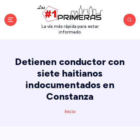
S
a
l
t
La vía más rápida para estar
a
informado
r
a
l
Detienen conductor con
c
o
siete haitianos
n
indocumentados en
t
e
Constanza
n
i
d
Inicio
o