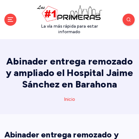
S
a
l
t
La vía más rápida para estar
a
informado
r
a
l
Abinader entrega remozado
c
o
y ampliado el Hospital Jaime
n
Sánchez en Barahona
t
e
n
Inicio
i
d
o
Abinader entrega remozado y