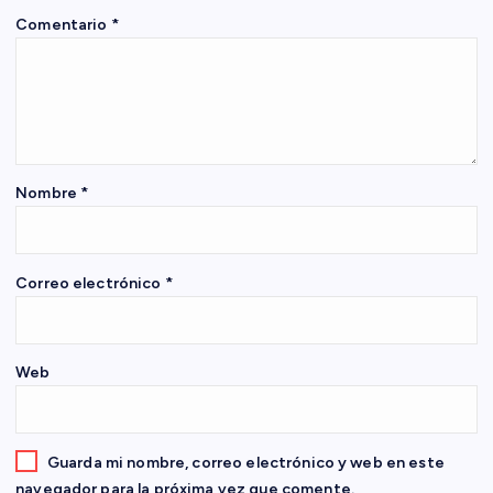
Comentario
*
ó
n
d
e
Nombre
*
e
Correo electrónico
*
n
t
Web
r
a
Guarda mi nombre, correo electrónico y web en este
navegador para la próxima vez que comente.