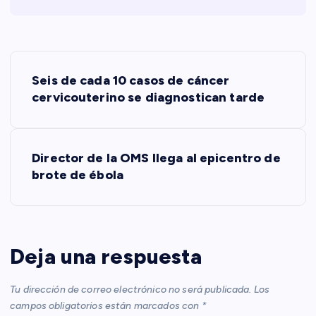
N
Seis de cada 10 casos de cáncer
a
cervicouterino se diagnostican tarde
v
Director de la OMS llega al epicentro de
e
brote de ébola
g
a
Deja una respuesta
c
Tu dirección de correo electrónico no será publicada.
Los
i
campos obligatorios están marcados con
*