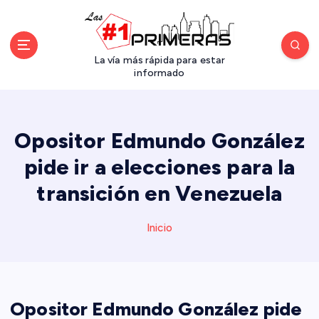
S
a
l
t
La vía más rápida para estar
a
informado
r
a
l
Opositor Edmundo González
c
o
pide ir a elecciones para la
n
transición en Venezuela
t
e
n
Inicio
i
d
o
Opositor Edmundo González pide