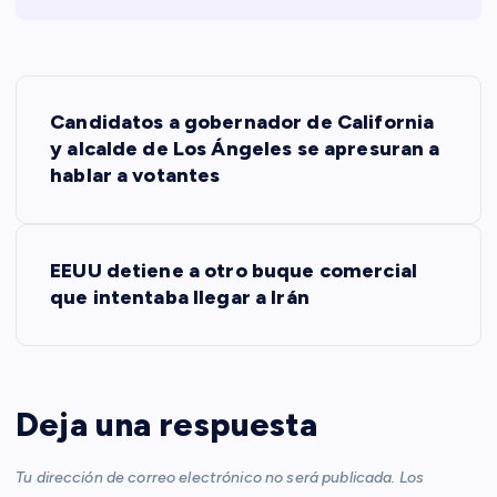
N
Candidatos a gobernador de California
a
y alcalde de Los Ángeles se apresuran a
hablar a votantes
v
e
EEUU detiene a otro buque comercial
que intentaba llegar a Irán
g
a
c
Deja una respuesta
i
Tu dirección de correo electrónico no será publicada.
Los