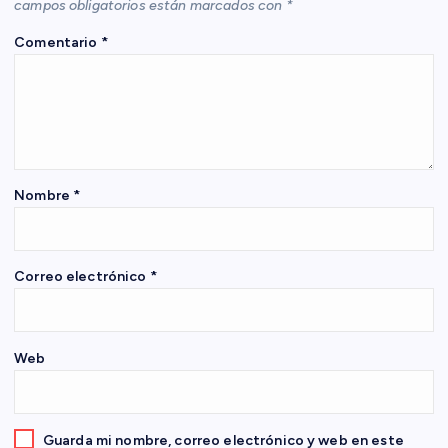
campos obligatorios están marcados con
*
ó
Comentario
*
n
d
e
Nombre
*
e
n
Correo electrónico
*
t
Web
r
a
Guarda mi nombre, correo electrónico y web en este