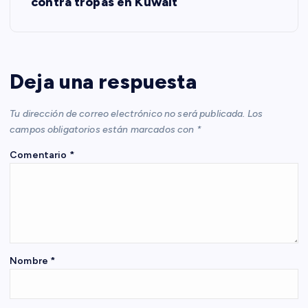
contra tropas en Kuwait
a
c
Deja una respuesta
i
Tu dirección de correo electrónico no será publicada.
Los
ó
campos obligatorios están marcados con
*
Comentario
*
n
d
e
e
Nombre
*
n