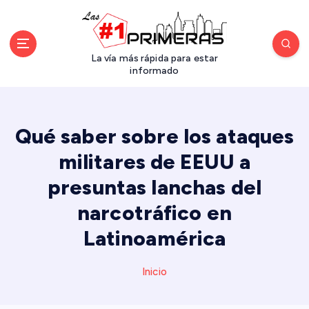
S
a
l
t
La vía más rápida para estar
a
informado
r
a
l
Qué saber sobre los ataques
c
o
militares de EEUU a
n
presuntas lanchas del
t
e
narcotráfico en
n
i
Latinoamérica
d
o
Inicio