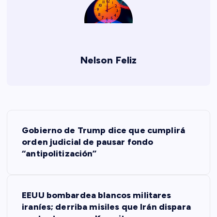
Nelson Feliz
N
Gobierno de Trump dice que cumplirá
a
orden judicial de pausar fondo
“antipolitización”
v
e
EEUU bombardea blancos militares
iraníes; derriba misiles que Irán dispara
g