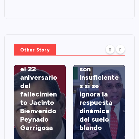
NACIONALES
Osiris de
León
advierte
HISTORIA
que
Other Story
Hoy se
códigos
conmemora
sísmicos
el 22
son
aniversario
insuficiente
del
s si se
fallecimien
ignora la
to Jacinto
respuesta
Bienvenido
dinámica
Peynado
del suelo
Garrigosa
blando