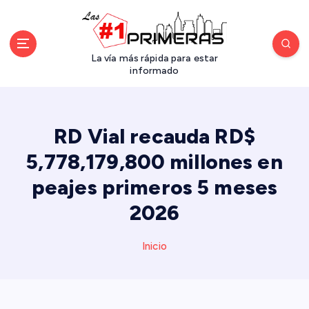
S
a
l
t
La vía más rápida para estar
a
informado
r
a
l
RD Vial recauda RD$
c
o
5,778,179,800 millones en
n
peajes primeros 5 meses
t
e
2026
n
i
d
Inicio
o