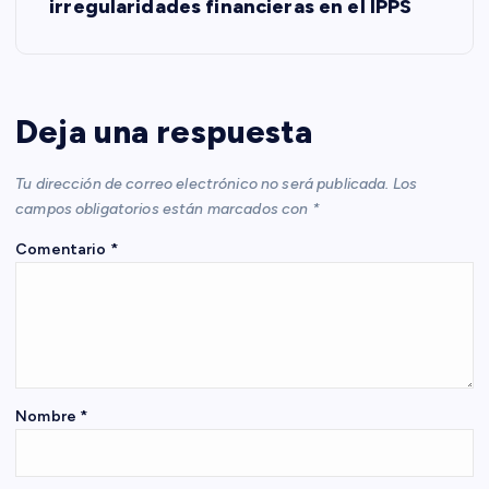
irregularidades financieras en el IPPS
g
a
Deja una respuesta
c
Tu dirección de correo electrónico no será publicada.
Los
i
campos obligatorios están marcados con
*
Comentario
*
ó
n
d
e
Nombre
*
e