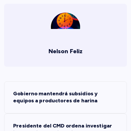
Nelson Feliz
N
Gobierno mantendrá subsidios y
a
equipos a productores de harina
v
Presidente del CMD ordena investigar
e