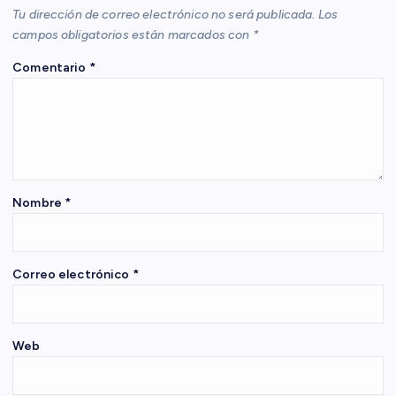
Tu dirección de correo electrónico no será publicada.
Los
i
campos obligatorios están marcados con
*
Comentario
*
ó
n
d
e
Nombre
*
e
Correo electrónico
*
n
t
Web
r