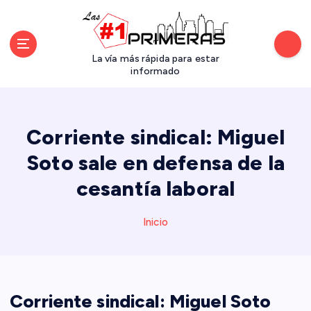
S
a
l
t
La vía más rápida para estar
a
informado
r
a
l
Corriente sindical: Miguel
c
o
Soto sale en defensa de la
n
cesantía laboral
t
e
n
Inicio
i
d
o
Corriente sindical: Miguel Soto