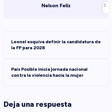
Nelson Feliz
N
Leonel esquiva definir la candidatura de
a
la FP para 2028
v
País Posible inicia jornada nacional
e
contra la violencia hacia la mujer
g
a
Deja una respuesta
c