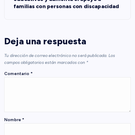
familias con personas con discapacidad
g
a
c
Deja una respuesta
i
Tu dirección de correo electrónico no será publicada.
Los
campos obligatorios están marcados con
*
ó
Comentario
*
n
d
e
Nombre
*
e