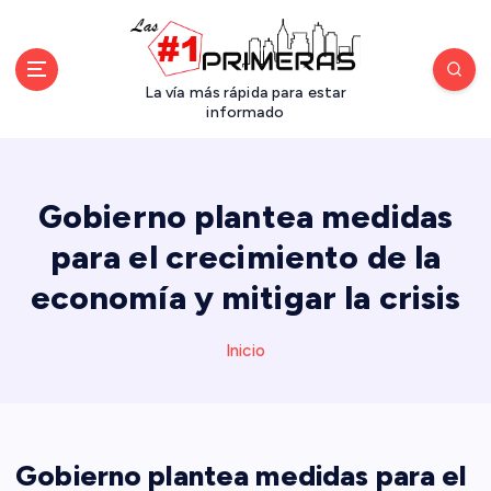
S
a
l
t
La vía más rápida para estar
a
informado
r
a
l
Gobierno plantea medidas
c
o
para el crecimiento de la
n
economía y mitigar la crisis
t
e
n
Inicio
i
d
o
Gobierno plantea medidas para el