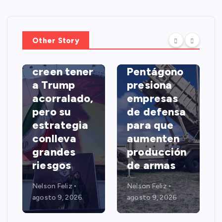
INTERNACIONA
LES
INTERNACIONA
LES
Other Story
Los líderes
iraníes
El
creen tener
Pentágono
a Trump
presiona
acorralado,
empresas
pero su
de defensa
estrategia
para que
conlleva
aumenten
grandes
producción
riesgos
de armas
Nelson Feliz
Nelson Feliz
agosto 9, 2026
agosto 9, 2026