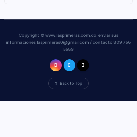
Copyright © www.lasprimeras.com.do, enviar sus
informaciones lasprimeras0@gmail.com / contacto 809 756
5589
Back to Top