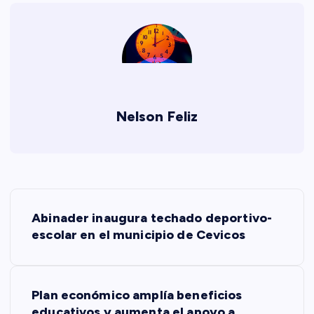
Nelson Feliz
N
Abinader inaugura techado deportivo-
a
escolar en el municipio de Cevicos
v
Plan económico amplía beneficios
e
educativos y aumenta el apoyo a