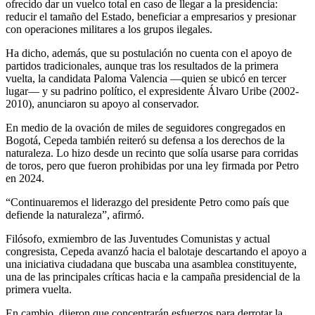
ofrecido dar un vuelco total en caso de llegar a la presidencia:
reducir el tamaño del Estado, beneficiar a empresarios y presionar
con operaciones militares a los grupos ilegales.
Ha dicho, además, que su postulación no cuenta con el apoyo de
partidos tradicionales, aunque tras los resultados de la primera
vuelta, la candidata Paloma Valencia —quien se ubicó en tercer
lugar— y su padrino político, el expresidente Álvaro Uribe (2002-
2010), anunciaron su apoyo al conservador.
En medio de la ovación de miles de seguidores congregados en
Bogotá, Cepeda también reiteró su defensa a los derechos de la
naturaleza. Lo hizo desde un recinto que solía usarse para corridas
de toros, pero que fueron prohibidas por una ley firmada por Petro
en 2024.
“Continuaremos el liderazgo del presidente Petro como país que
defiende la naturaleza”, afirmó.
Filósofo, exmiembro de las Juventudes Comunistas y actual
congresista, Cepeda avanzó hacia el balotaje descartando el apoyo a
una iniciativa ciudadana que buscaba una asamblea constituyente,
una de las principales críticas hacia e la campaña presidencial de la
primera vuelta.
En cambio, dijeron que concentrarán esfuerzos para derrotar la