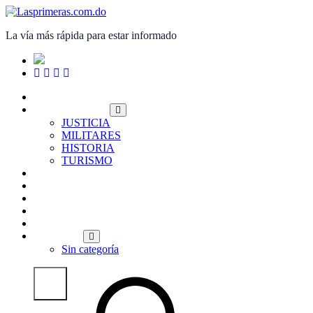
Saltar
al
La vía más rápida para estar informado
contenido
PORTADA
NACIONALES
JUSTICIA
MILITARES
HISTORIA
TURISMO
INTERNACIONALES
POLITICA
ECONOMÍA
DEPORTES
ENTRETENIMIENTO
OPINIÓN
Sin categoría