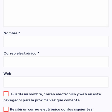
n
d
e
Nombre
*
e
Correo electrónico
*
n
t
Web
r
a
Guarda mi nombre, correo electrónico y web en este
navegador para la próxima vez que comente.
d
Recibir un correo electrónico con los siguientes