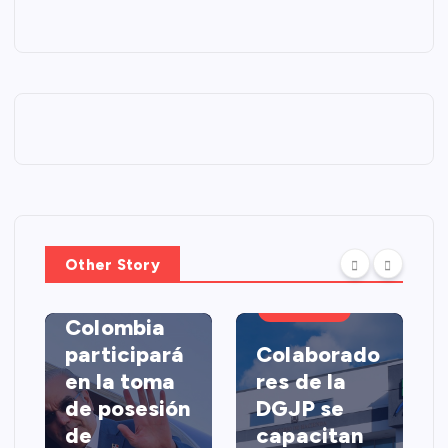
PORTADA
Other Story
Abinader
viaja a
ECONOMÍA
Colombia
participará
Colaborado
en la toma
res de la
de posesión
DGJP se
de
capacitan