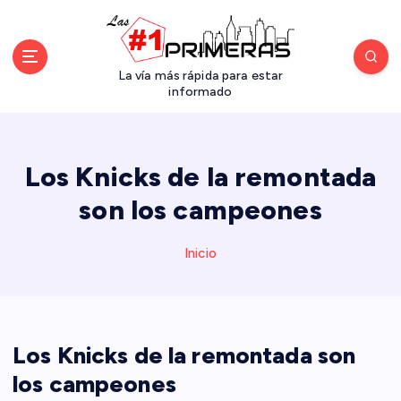
S
a
l
t
La vía más rápida para estar
a
informado
r
a
l
Los Knicks de la remontada
c
o
son los campeones
n
t
Inicio
e
n
i
d
o
Los Knicks de la remontada son
los campeones