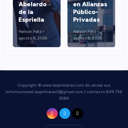
Abelardo
en Alianzas
de la
Público-
Espriella
Privadas
Nelson Feliz
Nelson Feliz
agosto 6, 2026
agosto 6, 2026
Copyright © www.lasprimeras.com.do, enviar sus
informaciones lasprimeras0@gmail.com / contacto 809 756
5589