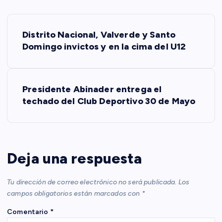
N
Distrito Nacional, Valverde y Santo
a
Domingo invictos y en la cima del U12
v
Presidente Abinader entrega el
e
techado del Club Deportivo 30 de Mayo
g
a
Deja una respuesta
c
Tu dirección de correo electrónico no será publicada.
Los
i
campos obligatorios están marcados con
*
Comentario
*
ó