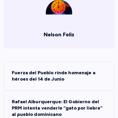
Nelson Feliz
N
Fuerza del Pueblo rinde homenaje a
a
héroes del 14 de Junio
v
Rafael Alburquerque: El Gobierno del
e
PRM intenta venderle “gato por liebre”
al pueblo dominicano