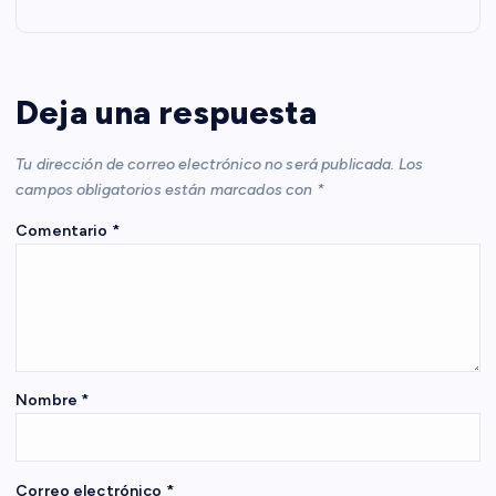
g
a
c
Deja una respuesta
i
Tu dirección de correo electrónico no será publicada.
Los
campos obligatorios están marcados con
*
ó
Comentario
*
n
d
e
Nombre
*
e
n
Correo electrónico
*