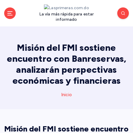
S
a
La vía más rápida para estar
l
informado
t
a
r
a
Misión del FMI sostiene
l
encuentro con Banreservas,
c
o
analizarán perspectivas
n
económicas y financieras
t
e
n
Inicio
i
d
o
Misión del FMI sostiene encuentro