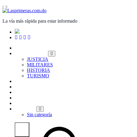
Saltar
al
contenido
La vía más rápida para estar informado
PORTADA
NACIONALES
JUSTICIA
MILITARES
HISTORIA
TURISMO
INTERNACIONALES
POLITICA
ECONOMÍA
DEPORTES
ENTRETENIMIENTO
OPINIÓN
Sin categoría