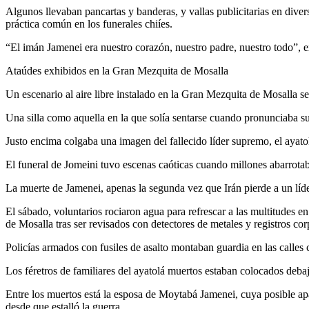
Algunos llevaban pancartas y banderas, y vallas publicitarias en div
práctica común en los funerales chiíes.
“El imán Jamenei era nuestro corazón, nuestro padre, nuestro todo”
Ataúdes exhibidos en la Gran Mezquita de Mosalla
Un escenario al aire libre instalado en la Gran Mezquita de Mosalla se
Una silla como aquella en la que solía sentarse cuando pronunciaba 
Justo encima colgaba una imagen del fallecido líder supremo, el ayat
El funeral de Jomeini tuvo escenas caóticas cuando millones abarrotab
La muerte de Jamenei, apenas la segunda vez que Irán pierde a un líd
El sábado, voluntarios rociaron agua para refrescar a las multitudes 
de Mosalla tras ser revisados con detectores de metales y registros cor
Policías armados con fusiles de asalto montaban guardia en las calles
Los féretros de familiares del ayatolá muertos estaban colocados deba
Entre los muertos está la esposa de Moytabá Jamenei, cuya posible apar
desde que estalló la guerra.