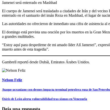
Jamenei será enterrado en Mashhad
El cuerpo de Jamenei será trasladado a ciudades de Irán y del vecino Ir
enterrado en el santuario del imán Reza en Mashhad, el lugar de naci
Las autoridades no ofrecieron de inmediato una cifra de asistencia al
El domingo está prevista una oración por los muertos en la Gran Mezqu
a grandes multitudes.
“Estoy aquí para despedirme de mi amado líder Alí Jamenei”, expresó 
muerto antes de esta tragedia”.
Gambrell reportó desde Dubái, Emiratos Árabes Unidos.
Nelson Feliz
Navegación
Ataque ucraniano con drones impacta terminal petrolera rusa de San Petersb
de
Osiris de León alerta vulnerabilidad tras sismos en Venezuela
entradas
Deja una respuesta