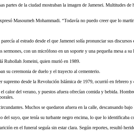
ersas partes de la ciudad mostraban la imagen de Jamenei. Multitudes de
, expresó Masoumeh Mohammadi. “Todavía no puedo creer que lo martir
 parecía al estrado desde el que Jamenei solía pronunciar sus discursos
sus sermones, con un micrófono en un soporte y una pequeña mesa a su 
olá Ruhollah Jomeini, quien murió en 1989.
an su ceremonia de duelo y el trayecto al cementerio.
er supremo desde la Revolución Islámica de 1979, ocurrió en febrero y d
en el calor del verano, y puestos afuera ofrecían comida y bebida. Hom
porales.
 circundantes. Muchos se quedaron afuera en la calle, descansando bajo 
jo del suyo, que tenía su turbante negro encima, lo que lo identificab
ición en el funeral seguía sin estar clara. Según reportes, resultó heri