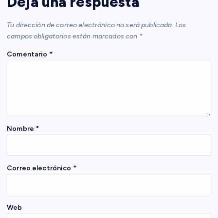
Deja una respuesta
i
Tu dirección de correo electrónico no será publicada.
Los
ó
campos obligatorios están marcados con
*
Comentario
*
n
d
e
e
Nombre
*
n
Correo electrónico
*
t
r
Web