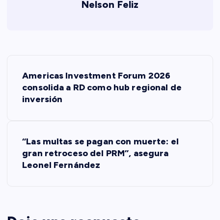
Nelson Feliz
N
Americas Investment Forum 2026
a
consolida a RD como hub regional de
inversión
v
e
“Las multas se pagan con muerte: el
gran retroceso del PRM”, asegura
g
Leonel Fernández
a
c