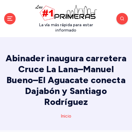
S
a
l
t
La vía más rápida para estar
a
informado
r
a
l
Abinader inaugura carretera
c
o
Cruce La Lana–Manuel
n
Bueno–El Aguacate conecta
t
e
Dajabón y Santiago
n
i
Rodríguez
d
o
Inicio