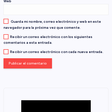
Web
r
a
Guarda mi nombre, correo electrónico y web en este
navegador para la próxima vez que comente.
d
Recibir un correo electrónico con los siguientes
comentarios a esta entrada.
a
Recibir un correo electrónico con cada nueva entrada.
s
N
A
C
I
O
N
A
L