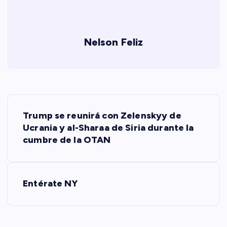
Nelson Feliz
N
Trump se reunirá con Zelenskyy de
a
Ucrania y al-Sharaa de Siria durante la
cumbre de la OTAN
v
e
Entérate NY
g