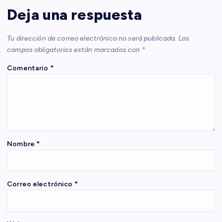
a
Deja una respuesta
c
Tu dirección de correo electrónico no será publicada.
Los
i
campos obligatorios están marcados con
*
Comentario
*
ó
n
d
e
Nombre
*
e
Correo electrónico
*
n
t