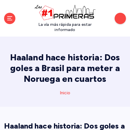
S
a
l
t
La vía más rápida para estar
a
informado
r
a
l
Haaland hace historia: Dos
c
o
goles a Brasil para meter a
n
Noruega en cuartos
t
e
n
Inicio
i
d
o
Haaland hace historia: Dos goles a