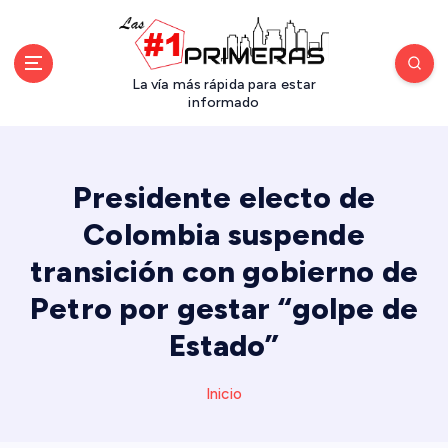
S
a
l
t
La vía más rápida para estar
a
informado
r
a
l
Presidente electo de
c
o
Colombia suspende
n
transición con gobierno de
t
e
Petro por gestar “golpe de
n
i
Estado”
d
o
Inicio