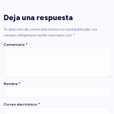
c
Deja una respuesta
i
Tu dirección de correo electrónico no será publicada.
Los
ó
campos obligatorios están marcados con
*
Comentario
*
n
d
e
e
Nombre
*
n
Correo electrónico
*
t