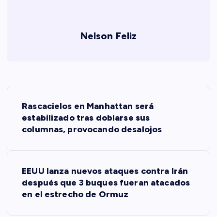
Nelson Feliz
N
Rascacielos en Manhattan será
a
estabilizado tras doblarse sus
columnas, provocando desalojos
v
e
EEUU lanza nuevos ataques contra Irán
después que 3 buques fueran atacados
g
en el estrecho de Ormuz
a