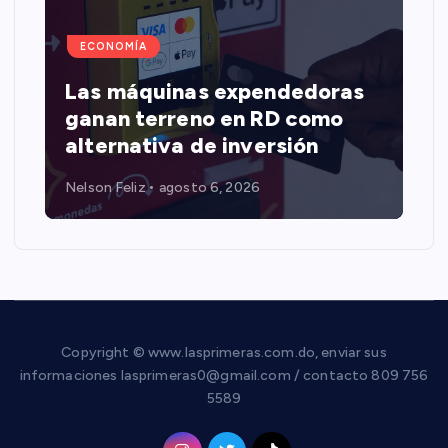
ECONOMÍA
Las máquinas expendedoras
ganan terreno en RD como
alternativa de inversión
Nelson Feliz
agosto 6, 2026
Copyright © www.lasprimeras.com.do, enviar sus
informaciones lasprimeras0@gmail.com / contacto 809 756
5589