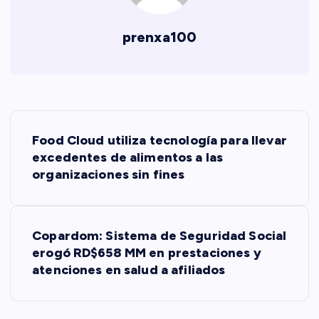
prenxa100
N
Food Cloud utiliza tecnología para llevar
a
excedentes de alimentos a las
organizaciones sin fines
v
e
Copardom: Sistema de Seguridad Social
erogó RD$658 MM en prestaciones y
g
atenciones en salud a afiliados
a