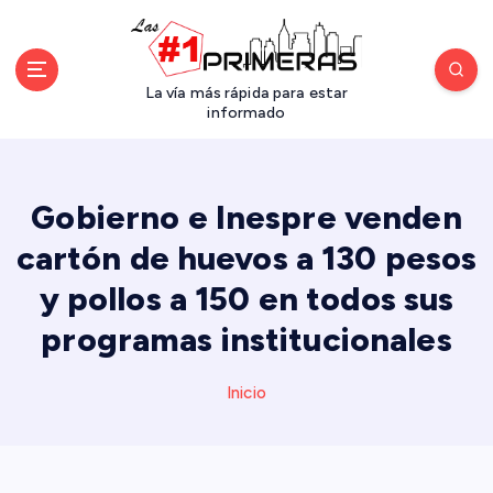
S
a
l
t
La vía más rápida para estar
a
informado
r
a
l
Gobierno e Inespre venden
c
o
cartón de huevos a 130 pesos
n
y pollos a 150 en todos sus
t
e
programas institucionales
n
i
d
Inicio
o