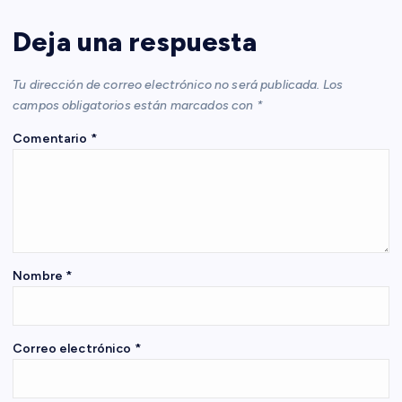
c
Deja una respuesta
i
Tu dirección de correo electrónico no será publicada.
Los
ó
campos obligatorios están marcados con
*
Comentario
*
n
d
e
e
Nombre
*
n
Correo electrónico
*
t