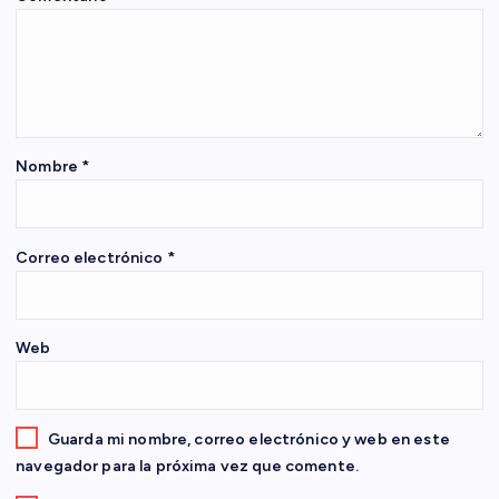
n
d
e
Nombre
*
e
n
Correo electrónico
*
t
Web
r
a
Guarda mi nombre, correo electrónico y web en este
d
navegador para la próxima vez que comente.