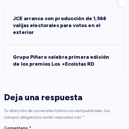
N
JCE arranca con producción de 1,566
a
valijas electorales para votos en el
exterior
v
e
Grupo Piñero celebra primera edición
de los premios Los +Ecoístas RD
g
a
c
Deja una respuesta
i
Tu dirección de correo electrónico no será publicada.
Los
campos obligatorios están marcados con
*
ó
Comentario
*