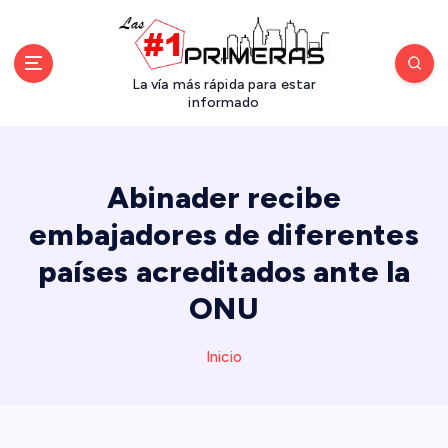
S
a
l
t
La vía más rápida para estar
a
informado
r
a
l
Abinader recibe
c
o
embajadores de diferentes
n
países acreditados ante la
t
e
ONU
n
i
d
Inicio
o