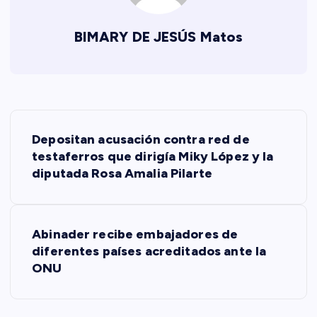
BIMARY DE JESÚS Matos
N
Depositan acusación contra red de
a
testaferros que dirigía Miky López y la
diputada Rosa Amalia Pilarte
v
e
Abinader recibe embajadores de
diferentes países acreditados ante la
g
ONU
a