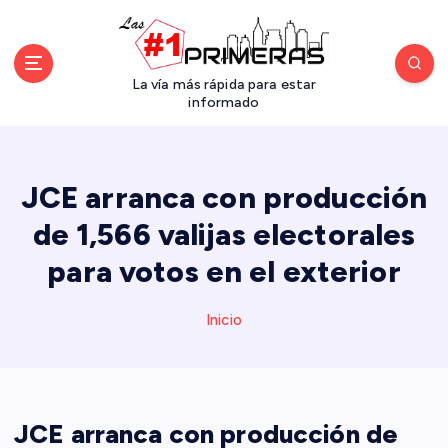
S
a
l
t
La vía más rápida para estar
a
informado
r
a
l
JCE arranca con producción
c
o
de 1,566 valijas electorales
n
para votos en el exterior
t
e
n
Inicio
i
d
o
JCE arranca con producción de