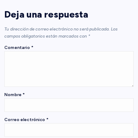
c
Deja una respuesta
i
Tu dirección de correo electrónico no será publicada.
Los
ó
campos obligatorios están marcados con
*
Comentario
*
n
d
e
e
Nombre
*
n
Correo electrónico
*
t