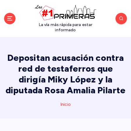
S
a
l
t
La vía más rápida para estar
a
informado
r
a
l
Depositan acusación contra
c
o
red de testaferros que
n
dirigía Miky López y la
t
e
diputada Rosa Amalia Pilarte
n
i
d
Inicio
o