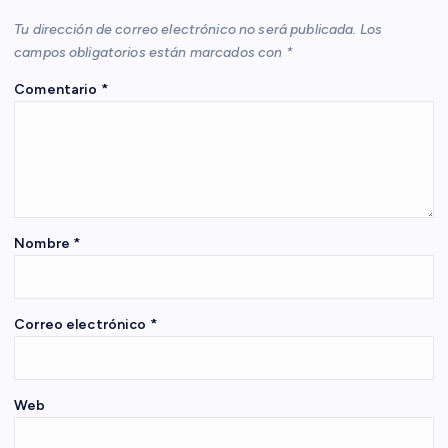
i
Tu dirección de correo electrónico no será publicada.
Los
ó
campos obligatorios están marcados con
*
Comentario
*
n
d
e
e
Nombre
*
n
Correo electrónico
*
t
r
Web