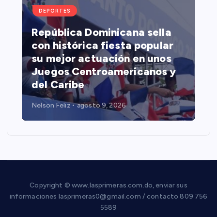
DEPORTES
República Dominicana sella
con histórica fiesta popular
su mejor actuación en unos
Juegos Centroamericanos y
del Caribe
Nelson Feliz
agosto 9, 2026
Copyright © www.lasprimeras.com.do, enviar sus
informaciones lasprimeras0@gmail.com / contacto 809 756
5589