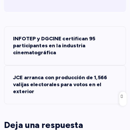
N
INFOTEP y DGCINE certifican 95
a
participantes en la industria
cinematográfica
v
e
JCE arranca con producción de 1,566
valijas electorales para votos en el
g
exterior
a
c
Deja una respuesta