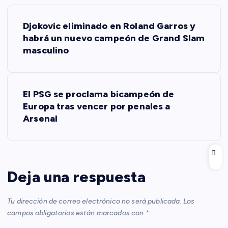
N
Djokovic eliminado en Roland Garros y
a
habrá un nuevo campeón de Grand Slam
masculino
v
e
El PSG se proclama bicampeón de
Europa tras vencer por penales a
g
Arsenal
a
c
Deja una respuesta
i
Tu dirección de correo electrónico no será publicada.
Los
ó
campos obligatorios están marcados con
*