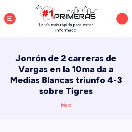
S
a
l
t
La vía más rápida para estar
a
informado
r
a
l
Jonrón de 2 carreras de
c
o
Vargas en la 10ma da a
n
Medias Blancas triunfo 4-3
t
e
sobre Tigres
n
i
d
Inicio
o