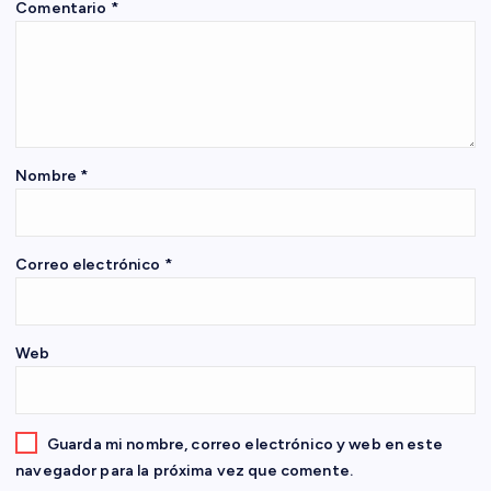
Comentario
*
n
d
e
e
Nombre
*
n
Correo electrónico
*
t
r
Web
a
d
Guarda mi nombre, correo electrónico y web en este
navegador para la próxima vez que comente.